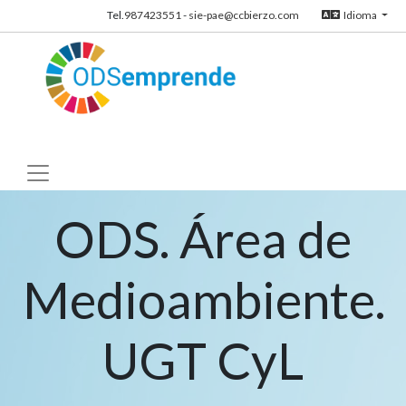
Tel.
987423551
-
sie-pae@ccbierzo.com
Idioma
ODS. Área de
Medioambiente.
UGT CyL